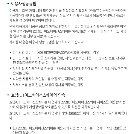
이용자행동규범
이용자는 회원 가입 시에 필요한 정보를 진실하고 정확하게 호남ICT이노베이션스퀘어에
제공하여야 합니다. 또한 이미 제공한 정보 역시 정확한 정보가 되도록 유지하고 새로운
사실을 적용하여 바꾸어야 합니다.
만약 이용자가 제공한 정보가 허위로 밝혀지거나 그러하다고 의심할 만한 합리적인 이유
가 발생할 경우에 호남ICT이노베이션스퀘어는 허위정보를 기재한 이용자의 서비스 사용
을 일부 또는 전부 중지할 수 있습니다.
자세한 내용은 이용자 행동 규범을 참조하시기 바랍니다.
1.타인의 아이디(ID)와 비밀번호(PASSWORD)를 사용하는 경우
2.타인의 프라이버시를 침해하는 음란, 저속, 위협적인 내용이나 광고성 정보, 전자우
편 등을지속적으로 전송 하는 경우
3.타인의 지적재산권을 침해하는 내용을 게시,게재, 전자메일 또는 기타의 방법으로 전
송하는 경우
4.다른 사용자의 개인정보를 수집 또는 저장하는 경우
5.서비스를 통해 전송된 내용의 출처를 위장하는 경우
호남ICT이노베이션스퀘어의 약속
호남ICT이노베이션스퀘어는 이용자가 호남ICT이노베이션스퀘어 서비스를 이용함과 동
시에 이용자의 개인정보를 보호받을 수 있도록 최선을 다하겠습니다.
호남ICT이노베이션스퀘어는 이용자의 개인정보보호를 위해 다음의 4가지 원칙을 따릅니
다.
(1) 호남ICT이노베이션스퀘어는 이용자의 사전 동의 없이는 이용자의 개인 정보를 공
개하지 않습니다.