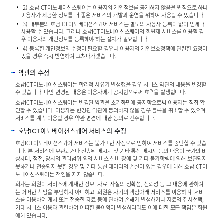
(2) 호남ICT이노베이션스퀘어는 이용자의 개인정보를 공개하지 않음을 원칙으로 하나
이용자가 제공한 정보를 더 좋은 서비스의 개발과 운영을 위하여 사용할 수 있습니다.
(3) 대부분의 호남ICT이노베이션스퀘어 서비스는 별도의 사용자 등록이 없이 언제나
사용할 수 있습니다. 그러나 호남ICT이노베이션스퀘어의 회원제 서비스를 이용할 경
우 이용자의 개인정보를 등록해야 하는 절차가 필요합니다.
(4) 등록한 개인정보의 수정이 필요할 경우나 이용자의 개인보호정책에 관련한 요청이
있을 경우 즉시 반영하여 고쳐나가겠습니다.
약관의 수정
호남ICT이노베이션스퀘어는 합리적 사유가 발생했을 경우 서비스 약관의 내용을 변경할
수 있습니다. 다만 변경된 내용은 이용자에게 공지함으로써 효력을 발생합니다.
호남ICT이노베이션스퀘어는 변경된 약관을 초기화면에 공지함으로써 이용자는 직접 확
인할 수 있습니다. 이용자는 변경된 약관에 동의하지 않을 경우 등록을 취소할 수 있으며,
서비스를 계속 이용할 경우 약관 변경에 대한 동의로 간주합니다.
호남ICT이노베이션스퀘어 서비스의 수정
호남ICT이노베이션스퀘어 서비스는 불가피한 사정으로 인하여 서비스를 중단할 수 있습
니다. 본 서비스에 보관되거나 전송된 메시지 및 기타 통신 메시지 등의 내용이 국가의 비
상사태, 정전, 당사의 관리범위 외의 서비스 설비 장애 및 기타 불가항력에 의해 보관되지
못하거나 전송되지 못한 경우 및 기타 통신 데이터의 손실이 있는 경우에 대해 호남ICT이
노베이션스퀘어는 책임을 지지 않습니다.
회사는 회원이 서비스에 게재한 정보, 자료, 사실의 정확성, 신뢰성 등 그 내용에 관하여
는 어떠한 책임을 부담하지 아니하고, 회원은 자기의 책임아래 서비스를 이용하며, 서비
스를 이용하여 게시 또는 전송한 자료 등에 관하여 손해가 발생하거나 자료의 취사선택,
기타 서비스 이용과 관련하여 어떠한 불이익이 발생하더라도 이에 대한 모든 책임은 회원
에게 있습니다.